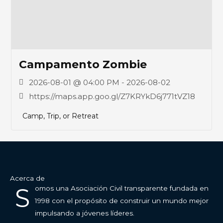
Campamento Zombie
2026-08-01 @ 04:00 PM - 2026-08-02
https://maps.app.goo.gl/Z7KRYkD6j771tVZ18
Camp, Trip, or Retreat
Acerca de
S
omos una Asociación Civil transparente fundada en
1998 con el propósito de construir un mundo mejor
impulsando a jóvenes líderes.