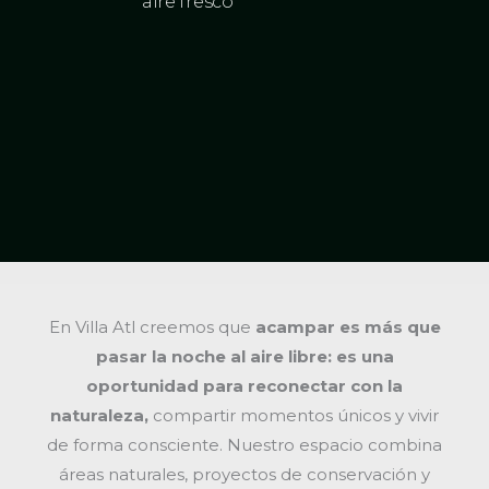
aire fresco
En Villa Atl creemos que
acampar es más que
pasar la noche al aire libre: es una
oportunidad para reconectar con la
naturaleza,
compartir momentos únicos y vivir
de forma consciente. Nuestro espacio combina
áreas naturales, proyectos de conservación y