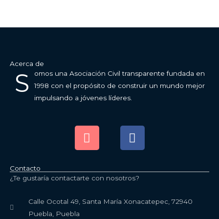
Visítanos
Acerca de
S
omos una Asociación Civil transparente fundada en
1998 con el propósito de construir un mundo mejor
impulsando a jóvenes líderes.
I
F
n
a
s
c
t
e
Contacto
a
b
¿Te gustaría contactarte con nosotros?
g
o
r
o
Calle Ocotal 49, Santa María Xonacatepec, 72940
a
k
Puebla, Puebla